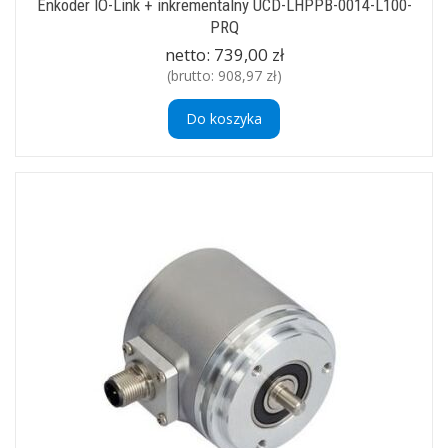
Enkoder IO-Link + inkrementalny UCD-LHPPB-0014-L100-
PRQ
netto:
739,00 zł
(brutto:
908,97 zł
)
Do koszyka