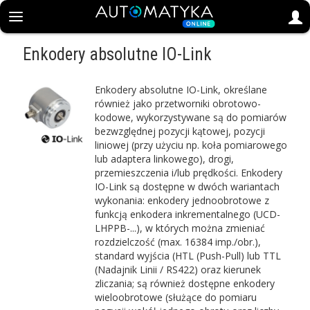
Enkodery absolutne IO-Link
Enkodery absolutne IO-Link, określane
również jako przetworniki obrotowo-
kodowe, wykorzystywane są do pomiarów
bezwzględnej pozycji kątowej, pozycji
liniowej (przy użyciu np. koła pomiarowego
lub adaptera linkowego), drogi,
przemieszczenia i/lub prędkości. Enkodery
IO-Link są dostępne w dwóch wariantach
wykonania: enkodery jednoobrotowe z
funkcją enkodera inkrementalnego (UCD-
LHPPB-...), w których można zmieniać
rozdzielczość (max. 16384 imp./obr.),
standard wyjścia (HTL (Push-Pull) lub TTL
(Nadajnik Linii / RS422) oraz kierunek
zliczania; są również dostępne enkodery
wieloobrotowe (służące do pomiaru