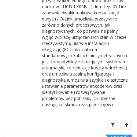
pozycji wokół jednego obrotu oraz liczby
obrotów - UCD-LK00B-...). Interfejs IO-Link
zapewnia dwukierunkową komunikację
danych (IO-Link umożliwia przesyłanie
zarówno danych procesowych, jak i
diagnostycznych, co pozwala na pełny
wgląd w pracę urządzeń i ich stan w czasie
rzeczywistym), ułatwia instalację i
integrację (IO-Link działa na
standardowych kablach niesymetrycznych i
jest kompatybilny z istniejącymi systemami
automatyki, co redukuje koszty wdrożenia)
oraz umożliwia zdalną konfigurację i
diagnostykę (umożliwia szybkie i elastyczne
ustawianie parametrów enkoderów oraz
identyfikowanie i rozwiązywanie
problemów bez potrzeby ich fizycznej
obsługi, co skraca czas przestojów).