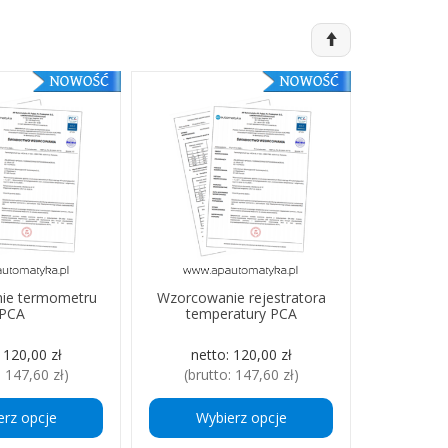
ie termometru
Wzorcowanie rejestratora
PCA
temperatury PCA
:
120,00 zł
netto:
120,00 zł
:
147,60 zł
)
(brutto:
147,60 zł
)
erz opcje
Wybierz opcje