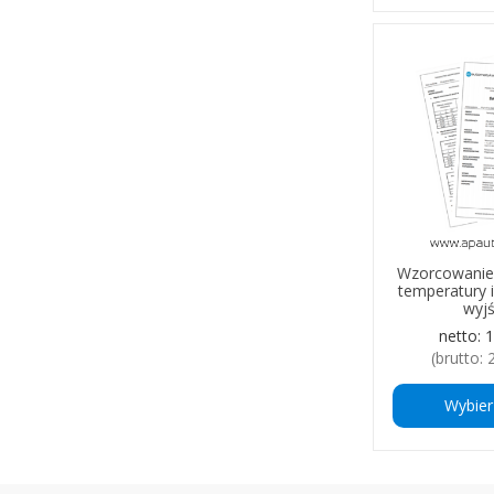
Wzorcowanie
temperatury i
wyjś
netto:
1
(brutto:
Wybier