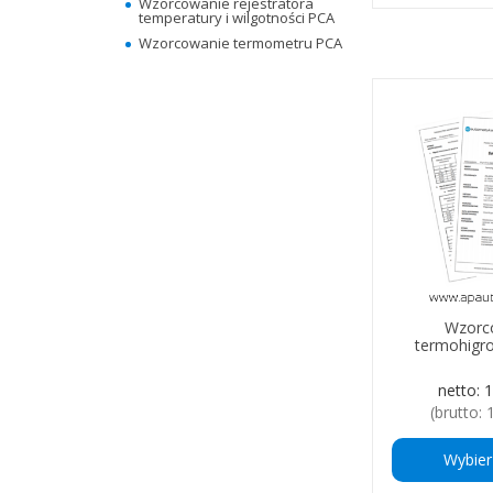
Wzorcowanie rejestratora
temperatury i wilgotności PCA
Wzorcowanie termometru PCA
Wzorc
termohigr
netto:
1
(brutto:
Wybier