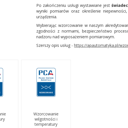
Po zakończeniu usługi wystawiane jest
świade
wyniki pomiarów oraz określenie niepewności,
urządzenia.
Wybierając wzorcowanie w naszym akredytowa
zgodności z normami, bezpieczeństwo proces
nadzoru nad wyposażeniem pomiarowym.
Szerszy opis usług -
https://apautomatyka.pl/wzo
nie
Wzorcowanie
ury
wilgotności i
temperatury