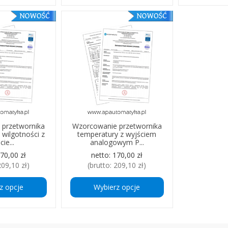
 przetwornika
Wzorcowanie przetwornika
 wilgotności z
temperatury z wyjściem
cie...
analogowym P...
70,00 zł
netto:
170,00 zł
209,10 zł
)
(brutto:
209,10 zł
)
z opcje
Wybierz opcje