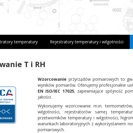
tratory temperatury
Rejestratory temperatury i wilgotności
wanie T i RH
Wzorcowanie
przyrządów pomiarowych to gwar
wyników pomiarów. Oferujemy profesjonalne us
EN ISO/IEC 17025
, zapewniające spójność p
jakości.
Wykonujemy wzorcowanie m.in. termometrów, 
wilgotności, rejestratorów samej temperatu
przetworników temperatury i wilgotności, higr
warunkach laboratoryjnych z wykorzystaniem no
pomiarowych.