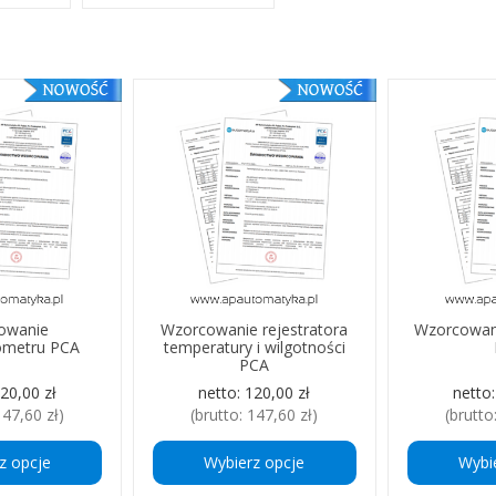
owanie
Wzorcowanie rejestratora
Wzorcowan
ometru PCA
temperatury i wilgotności
PCA
20,00 zł
netto:
120,00 zł
netto
147,60 zł
)
(brutto:
147,60 zł
)
(brutto
z opcje
Wybierz opcje
Wybi