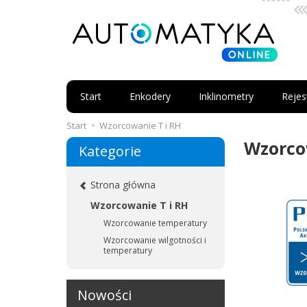
Start
Enkodery
Inklinometry
Rejes
Start
Wzorcowanie T i RH
Wzorco
Kategorie
Strona główna
Wzorcowanie T i RH
Wzorcowanie temperatury
Wzorcowanie wilgotności i
temperatury
Nowości