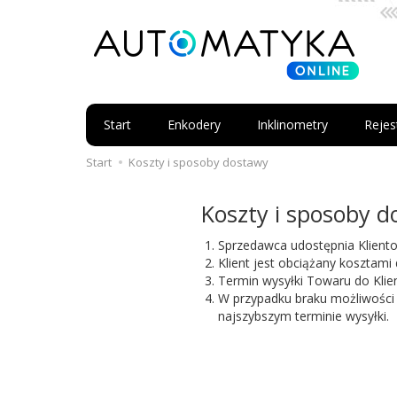
Start
Enkodery
Inklinometry
Rejes
Start
Koszty i sposoby dostawy
Koszty i sposoby 
Sprzedawca udostępnia Kliento
Klient jest obciążany kosztami 
Termin wysyłki Towaru do Klie
W przypadku braku możliwości
najszybszym terminie wysyłki.