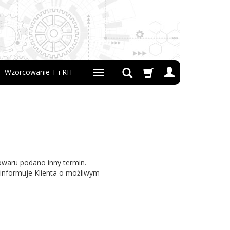
Wzorcowanie T i RH
owaru podano inny termin.
informuje Klienta o możliwym