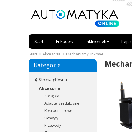
Start
Enkodery
Inklinometry
Rejes
Start
Akcesoria
Mechanizmy linkowe
Mechan
Kategorie
Strona główna
Akcesoria
Sprzęgła
Adaptery redukcyjne
Koła pomiarowe
Uchwyty
Przewody