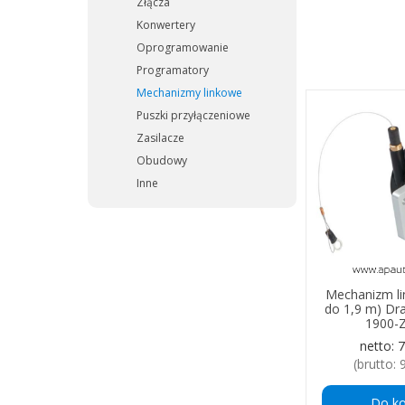
Złącza
Konwertery
Oprogramowanie
Programatory
Mechanizmy linkowe
Puszki przyłączeniowe
Zasilacze
Obudowy
Inne
Mechanizm li
do 1,9 m) D
1900-Z
netto:
7
(brutto:
Do k