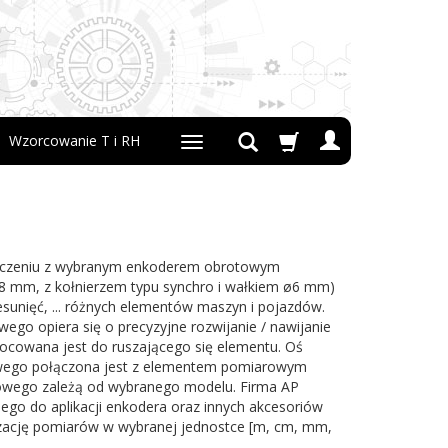
Wzorcowanie T i RH
ołączeniu z wybranym enkoderem obrotowym
8 mm, z kołnierzem typu synchro i wałkiem ø6 mm)
zesunięć, ... różnych elementów maszyn i pojazdów.
ego opiera się o precyzyjne rozwijanie / nawijanie
mocowana jest do ruszającego się elementu. Oś
wego połączona jest z elementem pomiarowym
kowego zależą od wybranego modelu. Firma AP
o do aplikacji enkodera oraz innych akcesoriów
izację pomiarów w wybranej jednostce [m, cm, mm,