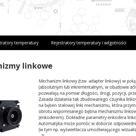
tratory temperatury
Rejestratory temperatury i wilgotności
izmy linkowe
Mechanizm linkowy (tzw. adapter linkowy) w p
(absolutnym lub inkrementalnym, w obudowie ø5
pozwalają na pomiar długości, drogi, pozycji, pr
Zasada działania tak zbudowanego czujnika linkow
na bęben stalowej linki mechanizmu, która przy
obrotu wspomnianego bębna mechanizmu linko
(enkoderem). Dokładne parametry enkodera lin
Automatyka może pomóc w doborze odpowiednieg
(w tym np. wyświetlacza umożliwiającego wizual
...]).