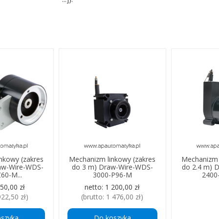
nkowy (zakres
Mechanizm linkowy (zakres
Mechanizm 
raw-Wire-WDS-
do 3 m) Draw-Wire-WDS-
do 2.4 m) 
60-M...
3000-P96-M
2400
50,00 zł
netto:
1 200,00 zł
922,50 zł
)
(brutto:
1 476,00 zł
)
oszyka
Do koszyka