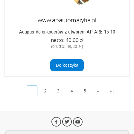
Adapter do enkoderów z otworem AP-ARE-15-10
netto:
40,00 zł
(brutto:
49,20 zł
)
Do koszyka
1
2
3
4
5
»
»|