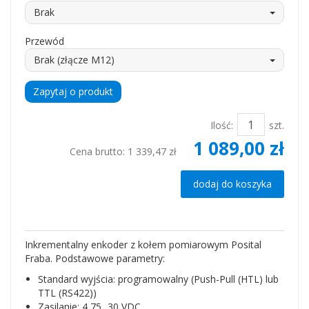
Brak
Przewód
Brak (złącze M12)
Zapytaj o produkt
Ilość:
szt.
1 089,00 zł
Cena brutto:
1 339,47 zł
dodaj do koszyka
Inkrementalny enkoder z kołem pomiarowym Posital
Fraba. Podstawowe parametry:
Standard wyjścia: programowalny (Push-Pull (HTL) lub
TTL (RS422))
Zasilanie: 4,75...30 VDC