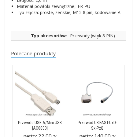
Długość: 2,0 m
Materiał powłoki zewnętrznej: FR-PU
Typ złącza: proste, żeńskie, M12 8 pin, kodowanie A
Typ akcesoriów:
Przewody (wtyk 8 PIN)
Polecane produkty
Przewód USB A/Mini USB
Przewód UBIFAST-UxD-
[AC0003]
Sx-PxQ
netto:
22,00 zł
netto:
140,00 zł