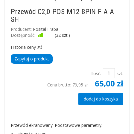
Przewód C2,0-POS-M12-8PIN-F-A-A-
SH
Producent:
Posital Fraba
Dostępność:
Jest
(
32
szt.)
Historia ceny
Zapytaj o produkt
Ilość:
szt.
65,00 zł
Cena brutto:
79,95 zł
dodaj do koszyka
Przewód ekranowany. Podstawowe parametry: